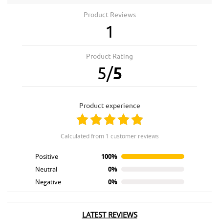
Product Reviews
1
Product Rating
5
/
5
product experience
calculated from 1 customer reviews
Positive
100%
Neutral
0%
Negative
0%
LATEST REVIEWS