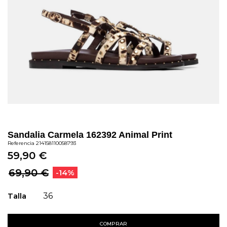
Sandalia Carmela 162392 Animal Print
Referencia
214158110058793
59,90 €
69,90 €
-14%
Talla
36
COMPRAR