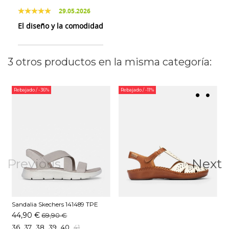
29.05.2026
El diseño y la comodidad
3 otros productos en la misma categoría:
Rebajado
/ -36%
Rebajado
/ -11%
Previous
Next
Sandalia Skechers 141489 TPE
Taupe
44,90 €
69,90 €
36
37
38
39
40
41