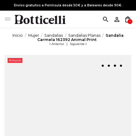
Envíos gratuitos a Península desde 50€ y a Baleares desde 90€.
search
person_outline
shopping_bag
0
Inicio
Mujer
Sandalias
Sandalias Planas
Sandalia
Carmela 162392 Animal Print
Anterior
|
Siguiente
Rebajado