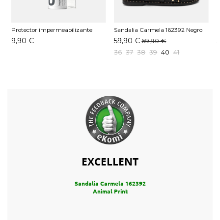
Protector impermeabilizante
Sandalia Carmela 162392 Negro
S
Pedag 250 ML
9,90 €
59,90 €
69,90 €
36
37
38
39
40
41
EXCELLENT
Sandalia Carmela 162392
Animal Print