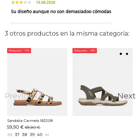
15.06.2026
Su diseño aunque no son demasiadoo cómodas
3 otros productos en la misma categoría:
Rebajado
/ -14%
Rebajado
/ -40%
Previous
Next
Sandalia Carmela 163208
Leopardo
59,90 €
69,90 €
36
37
38
39
40
41