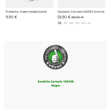
Protector impermeabilizante
Sandalia Carmela 162392 Animal
S
Pedag 250 ML
Print
9,90 €
59,90 €
69,90 €
36
37
38
39
40
41
Sandalia Carmela 163208
Negro