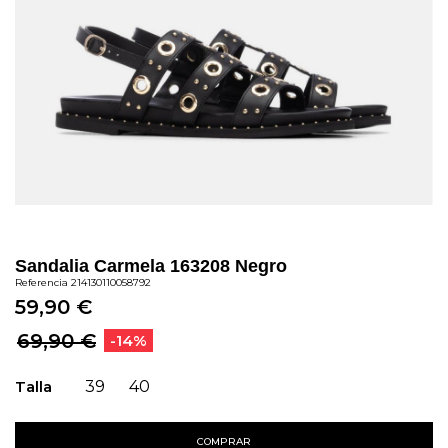
Sandalia Carmela 163208 Negro
Referencia
214130110058792
59,90 €
69,90 €
-14%
Talla
39
40
COMPRAR