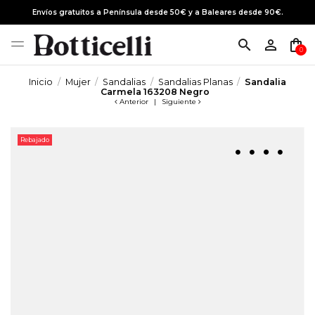
Envíos gratuitos a Península desde 50€ y a Baleares desde 90€.
search
person_outline
shopping_bag
0
Inicio
Mujer
Sandalias
Sandalias Planas
Sandalia
Carmela 163208 Negro
Anterior
|
Siguiente
Rebajado