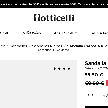
os a Península desde 50€ y a Baleares desde 90€.
Cambio de talla gr
MBRE
NIÑOS/AS
ACCESORIOS
REBAJA
jer
Sandalias
Sandalias Planas
Sandalia Carmela 16
Anterior
|
Siguiente
Sandalia
Referencia
21413
59,90 €
69,90 €
Talla
4