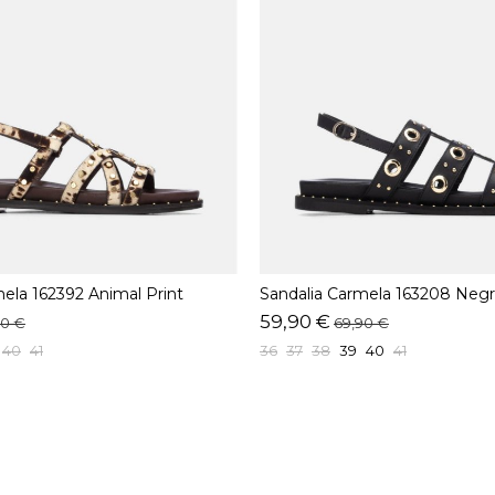
ela 162392 Animal Print
Sandalia Carmela 163208 Neg
59,90 €
90 €
69,90 €
40
41
36
37
38
39
40
41