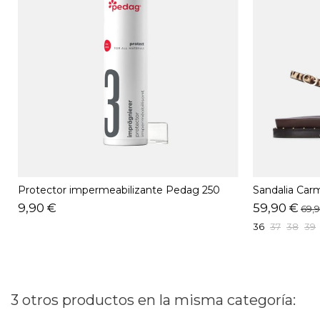
Protector impermeabilizante Pedag 250
Sandalia Carm
ML
9,90 €
59,90 €
69,
36
37
38
39
3 otros productos en la misma categoría: