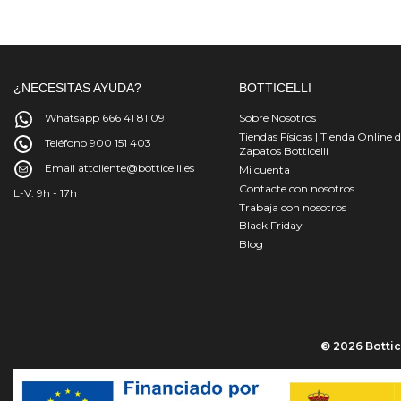
¿NECESITAS AYUDA?
BOTTICELLI
Whatsapp 666 41 81 09
Sobre Nosotros
Tiendas Físicas | Tienda Online 
Teléfono 900 151 403
Zapatos Botticelli
Email attcliente@botticelli.es
Mi cuenta
Contacte con nosotros
L-V: 9h - 17h
Trabaja con nosotros
Black Friday
Blog
© 2026 Bottice