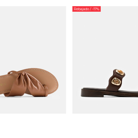
Rebajado
/ -17%