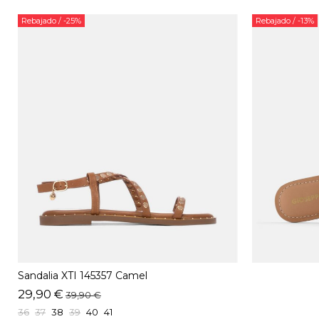
Rebajado
/ -25%
Rebajado
/ -13%
Sandalia XTI 145357 Camel
29,90 €
39,90 €
36
37
38
39
40
41