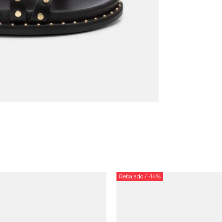
Rebajado
/ -14%