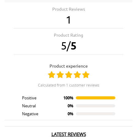
Product Reviews
1
Product Rating
5
/
5
product experience
calculated from 1 customer reviews
Positive
100%
Neutral
0%
Negative
0%
LATEST REVIEWS