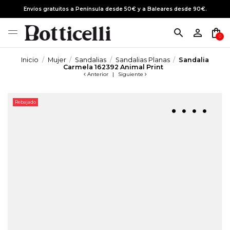
Envíos gratuitos a Península desde 50€ y a Baleares desde 90€.
search
person_outline
shopping_bag
0
Inicio
Mujer
Sandalias
Sandalias Planas
Sandalia
Carmela 162392 Animal Print
Anterior
|
Siguiente
Rebajado