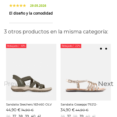
29.05.2026
El diseño y la comodidad
3 otros productos en la misma categoría:
Rebajado
/ -40%
Rebajado
/ -22%
Previous
Next
Sandalia Skechers 163460 OLV
Sandalia Gioseppo 79212-
S
Oliva
PEPPERELL Platino
44,90 €
34,90 €
74,90 €
44,90 €
36
37
38
39
40
41
36
37
38
39
40
41