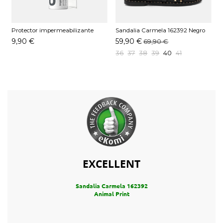
Protector impermeabilizante
Sandalia Carmela 162392 Negro
S
Pedag 250 ML
9,90 €
59,90 €
69,90 €
36
37
38
39
40
41
EXCELLENT
Sandalia Carmela 162392
Animal Print