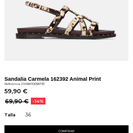
Sandalia Carmela 162392 Animal Print
Referencia
214158110058793
59,90 €
69,90 €
-14%
Talla
36
COMPRAR