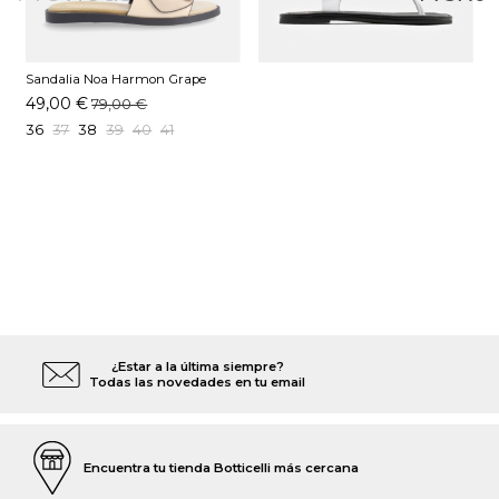
Sandalia Noa Harmon Grape
Taupe
49,00 €
79,00 €
36
37
38
39
40
41
¿Estar a la última siempre?
Todas las novedades en tu email
Encuentra tu tienda Botticelli más cercana