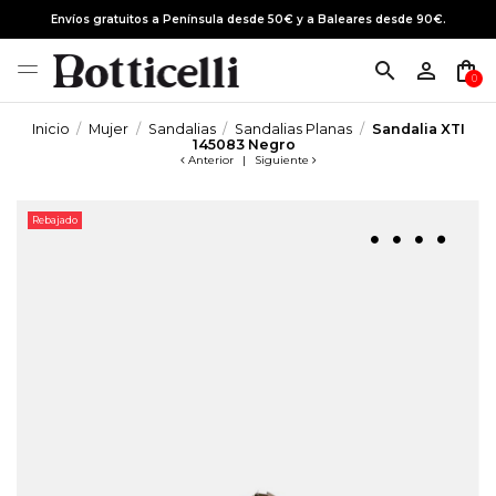
Envíos gratuitos a Península desde 50€ y a Baleares desde 90€.
search
person_outline
shopping_bag
0
Inicio
Mujer
Sandalias
Sandalias Planas
Sandalia XTI
145083 Negro
Anterior
|
Siguiente
Rebajado