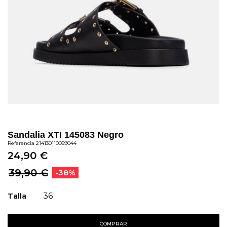
Sandalia XTI 145083 Negro
Referencia
214130110059044
24,90 €
39,90 €
-38%
Talla
36
COMPRAR