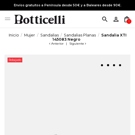
Envíos gratuitos a Península desde 50€ y a Baleares desde 90€.
search
person_outline
shopping_bag
0
Inicio
Mujer
Sandalias
Sandalias Planas
Sandalia XTI
145083 Negro
Anterior
|
Siguiente
Rebajado