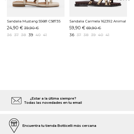
Sandalia Mustang 55681 C58735
Sandalia Carmela 162392 Animal
S
Beige
Print
24,90 €
59,90 €
39,90 €
69,90 €
36
37
38
39
40
41
36
37
38
39
40
41
¿Estar a la última siempre?
Todas las novedades en tu email
Encuentra tu tienda Botticelli más cercana