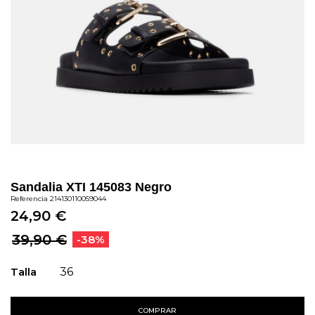
Sandalia XTI 145083 Negro
Referencia
214130110059044
24,90 €
39,90 €
-38%
Talla
36
COMPRAR