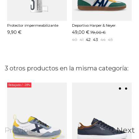
Protector impermeabilizante
Deportivo Harper & Neyer
Pedag 250 ML
HAMPTONS LITE Verde
9,90 €
49,00 €
79,00 €
40
41
42
43
44
45
3 otros productos en la misma categoría:
Rebajado
/ -28%
Previous
Next