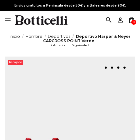
Envíos gratuitos a Península desde 50€ y a Baleares desde 90€.
search
person_outline
shopping_bag
0
Inicio
Hombre
Deportivos
Deportivo Harper & Neyer
CARCROSS POINT Verde
Anterior
|
Siguiente
Rebajado