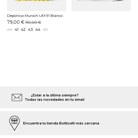
Deportivo Munich UM 91 Blanco
79,00 €
110,00 €
40
41
42
43
44
45
¿Estar a la última siempre?
Todas las novedades en tu email
Encuentra tu tienda Botticelli más cercana