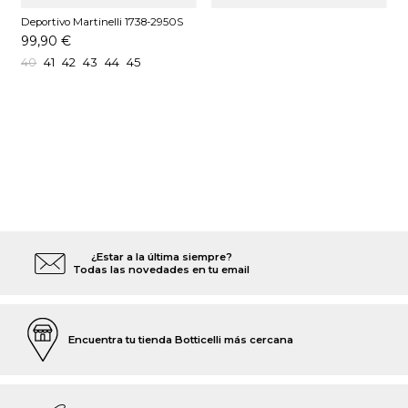
Deportivo Martinelli 1738-2950S
Blanco
99,90 €
40
41
42
43
44
45
¿Estar a la última siempre?
Todas las novedades en tu email
Encuentra tu tienda Botticelli más cercana