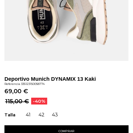
Deportivo Munich DYNAMIX 13 Kaki
Referencia
335123150058774
69,00 €
115,00 €
-40%
Talla
41
42
43
COMPRAR