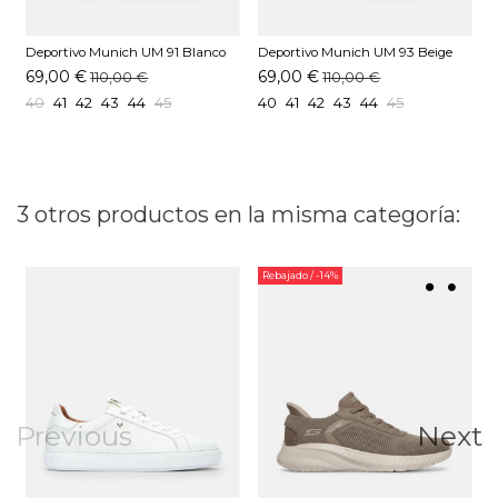
Deportivo Munich UM 91 Blanco
Deportivo Munich UM 93 Beige
D
69,00 €
69,00 €
110,00 €
110,00 €
40
41
42
43
44
45
40
41
42
43
44
45
3 otros productos en la misma categoría:
Rebajado
/ -14%
Previous
Next