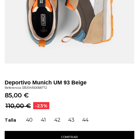
Deportivo Munich UM 93 Beige
Referencia
335104150058772
85,00 €
110,00 €
-23%
Talla
40
41
42
43
44
COMPRAR