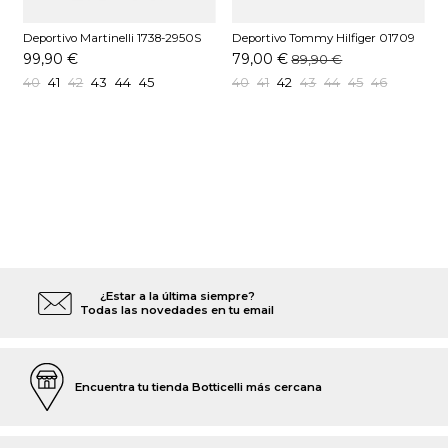
Deportivo Martinelli 1738-2950S
Deportivo Tommy Hilfiger 01709
D
Blanco
C1G Marino
C
99,90 €
79,00 €
89,90 €
40
41
42
43
44
45
40
41
42
43
44
45
46
¿Estar a la última siempre?
Todas las novedades en tu email
Encuentra tu tienda Botticelli más cercana