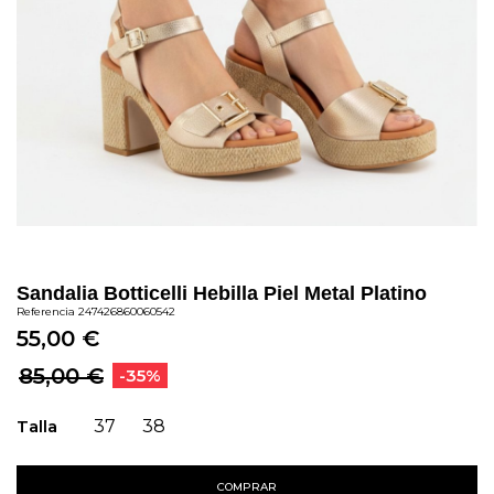
Sandalia Botticelli Hebilla Piel Metal Platino
Referencia
247426860060542
55,00 €
85,00 €
-35%
Talla
37
38
COMPRAR