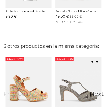
Protector impermeabilizante
Sandalia Botticelli Plataforma
S
Pedag 250 ML
Glitter Plomo
9,90 €
49,00 €
89,00 €
36
37
38
39
40
3 otros productos en la misma categoría:
Rebajado
/ -30%
Rebajado
/ -14%
Previous
Next