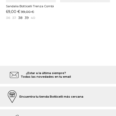
Sandalia Botticelli Trenza Combi
Multicolor
69,00 €
99,00 €
36
37
38
39
40
¿Estar a la última siempre?
Todas las novedades en tu email
Encuentra tu tienda Botticelli más cercana