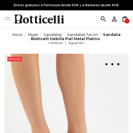
Envíos gratuitos a Península desde 50€ y a Baleares desde 90€.
search
person_outline
shopping_bag
0
Inicio
Mujer
Sandalias
Sandalias Tacón
Sandalia
Botticelli Hebilla Piel Metal Platino
Anterior
|
Siguiente
Rebajado