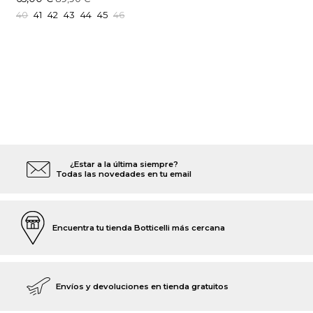
40
41
42
43
44
45
46
¿Estar a la última siempre?
Todas las novedades en tu email
Encuentra tu tienda Botticelli más cercana
Envíos y devoluciones en tienda gratuitos