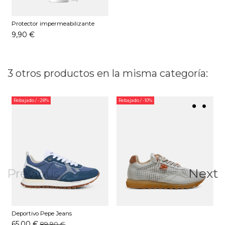
Protector impermeabilizante
Pedag 250 ML
9,90 €
3 otros productos en la misma categoría:
Rebajado
/ -28%
Rebajado
/ -10%
Previous
Next
Deportivo Pepe Jeans
PMS400035 Azul
65,00 €
89,90 €