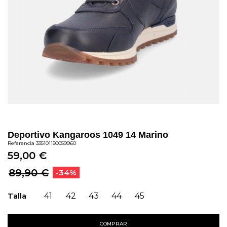
Deportivo Kangaroos 1049 14 Marino
Referencia
335101150059960
59,00 €
89,90 €
-34%
Talla
41
42
43
44
45
COMPRAR