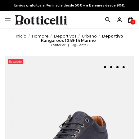
Envíos gratuitos a Península desde 50€ y a Baleares desde 90€.
search
person_outline
shopping_bag
0
Inicio
Hombre
Deportivos
Urbano
Deportivo
Kangaroos 1049 14 Marino
Anterior
|
Siguiente
Rebajado