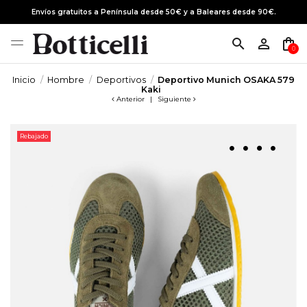
Envíos gratuitos a Península desde 50€ y a Baleares desde 90€.
search
person_outline
shopping_bag
0
Inicio
Hombre
Deportivos
Deportivo Munich OSAKA 579
Kaki
Anterior
|
Siguiente
Rebajado