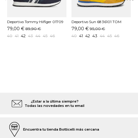
Deportivo Tommy Hilfiger 01709
Deportivo Sun 68 36101 TOM
D
C1G Marino
SOLID Amarillo
Y
79,00 €
79,00 €
89,90 €
95,00 €
40
41
42
43
44
45
46
40
41
42
43
44
45
46
¿Estar a la última siempre?
Todas las novedades en tu email
Encuentra tu tienda Botticelli más cercana