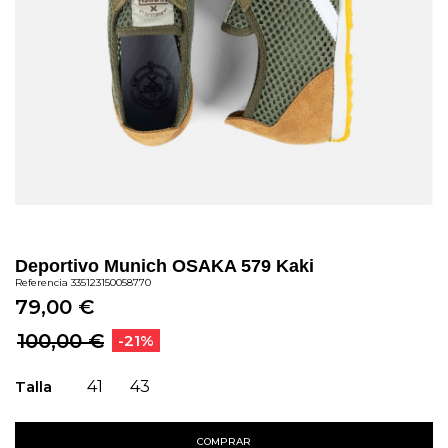
Deportivo Munich OSAKA 579 Kaki
Referencia
335123150058770
79,00 €
100,00 €
-21%
Talla
41
43
COMPRAR