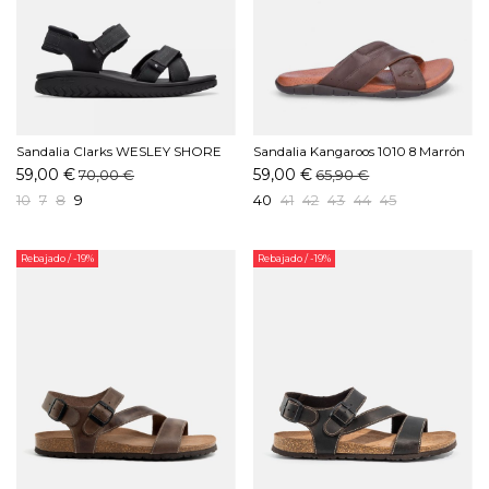
Sandalia Clarks WESLEY SHORE
Sandalia Kangaroos 1010 8 Marrón
Negro
59,00 €
59,00 €
70,00 €
65,90 €
10
7
8
9
40
41
42
43
44
45
Rebajado
/ -19%
Rebajado
/ -19%