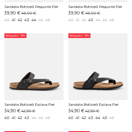
Sandalia Botticelli Pespunte Piel
Sandalia Botticelli Pespunte Piel
Cepillado Marrón
Cepillado Moka
39,90 €
39,90 €
49,00 €
49,00 €
40
41
42
43
44
45
46
40
41
42
43
44
45
46
Rebajado
/ -18%
Rebajado
/ -18%
Sandalia Botticelli Esclava Piel
Sandalia Botticelli Esclava Piel
Cepillado Moka
Cepillado Negro
34,90 €
34,90 €
42,50 €
42,50 €
40
41
42
43
44
45
46
40
41
42
43
44
45
46