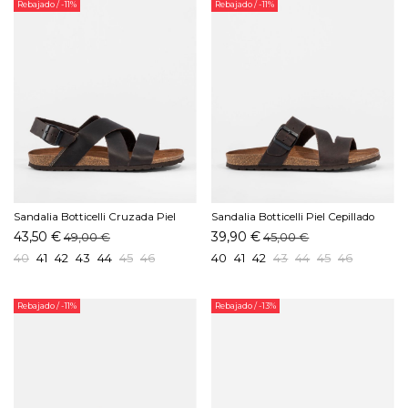
Rebajado
/ -11%
Rebajado
/ -11%
Sandalia Botticelli Cruzada Piel
Sandalia Botticelli Piel Cepillado
Cepillado Moka
Moka
43,50 €
39,90 €
49,00 €
45,00 €
40
41
42
43
44
45
46
40
41
42
43
44
45
46
Rebajado
/ -11%
Rebajado
/ -13%