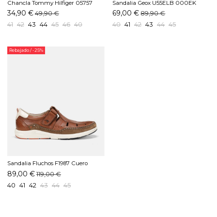
Chancla Tommy Hilfiger 05757
Sandalia Geox U55ELB 000EK
DW5 Marino
C1381 Gris
34,90 €
69,00 €
49,90 €
89,90 €
41
42
43
44
45
46
40
40
41
42
43
44
45
Rebajado
/ -25%
Sandalia Fluchos F1987 Cuero
89,00 €
119,00 €
40
41
42
43
44
45