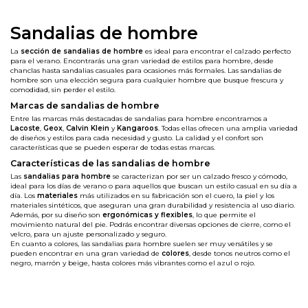
Sandalias de hombre
La
sección de sandalias de hombre
es ideal para encontrar el calzado perfecto
para el verano. Encontrarás una gran variedad de estilos para hombre, desde
chanclas hasta sandalias casuales para ocasiones más formales. Las sandalias de
hombre son una elección segura para cualquier hombre que busque frescura y
comodidad, sin perder el estilo.
Marcas de sandalias de hombre
Entre las marcas más destacadas de sandalias para hombre encontramos a
Lacoste
,
Geox
,
Calvin Klein
y
Kangaroos
. Todas ellas ofrecen una amplia variedad
de diseños y estilos para cada necesidad y gusto. La calidad y el confort son
características que se pueden esperar de todas estas marcas.
Características de las sandalias de hombre
Las
sandalias para hombre
se caracterizan por ser un calzado fresco y cómodo,
ideal para los días de verano o para aquellos que buscan un estilo casual en su día a
día. Los
materiales
más utilizados en su fabricación son el cuero, la piel y los
materiales sintéticos, que aseguran una gran durabilidad y resistencia al uso diario.
Además, por su diseño son
ergonómicas y flexibles
, lo que permite el
movimiento natural del pie. Podrás encontrar diversas opciones de cierre, como el
velcro, para un ajuste personalizado y seguro.
En cuanto a colores, las sandalias para hombre suelen ser muy versátiles y se
pueden encontrar en una gran variedad de
colores
, desde tonos neutros como el
negro, marrón y beige, hasta colores más vibrantes como el azul o rojo.