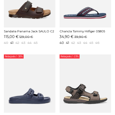
Sandalia Panama Jack SAULO C2
Chancla Tommy Hilfiger 05805
Marrón
DW5 Marino
115,00 €
34,90 €
129,00 €
39,90 €
40
41
42
43
44
45
40
41
42
43
44
45
46
Rebajado
/ -30%
Rebajado
/ -23%