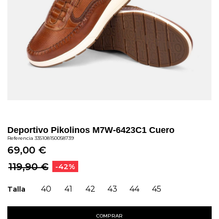
Deportivo Pikolinos M7W-6423C1 Cuero
Referencia
335108150058739
69,00 €
119,90 €
-42%
Talla
40
41
42
43
44
45
COMPRAR