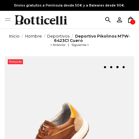
Envíos gratuitos a Península desde 50€ y a Baleares desde 90€.
search
person_outline
shopping_bag
0
Inicio
Hombre
Deportivos
Deportivo Pikolinos M7W-
6423C1 Cuero
Anterior
|
Siguiente
Rebajado