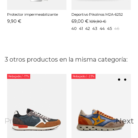
Protector impermeabilizante
Deportivo Pikolinos M2A-6252
D
Pedag 250 ML
Cuero
9,90 €
69,00 €
109,90 €
40
41
42
43
44
45
46
3 otros productos en la misma categoría:
Rebajado
/ -17%
Rebajado
/ -23%
Previous
Next