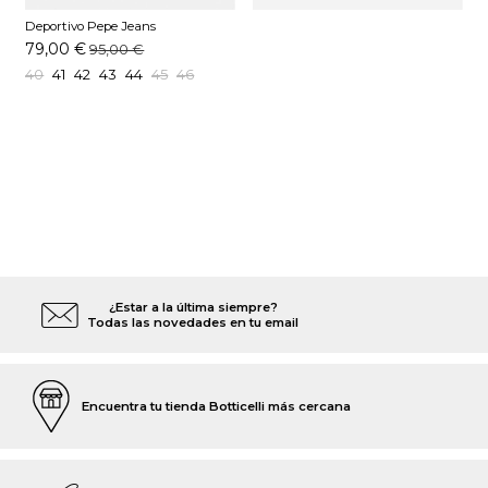
Deportivo Pepe Jeans
PMS400021 Cuero
79,00 €
95,00 €
40
41
42
43
44
45
46
¿Estar a la última siempre?
Todas las novedades en tu email
Encuentra tu tienda Botticelli más cercana