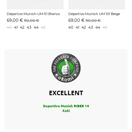
Deportivo Munich UM 91 Blanco
Deportivo Munich UM 93 Beige
E
M
69,00 €
69,00 €
110,00 €
110,00 €
40
41
42
43
44
45
40
41
42
43
44
45
EXCELLENT
Deportivo Munich RIBER 14
Kaki