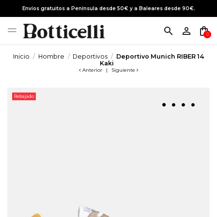
Envíos gratuitos a Península desde 50€ y a Baleares desde 90€.
search
person_outline
shopping_bag
0
Inicio
Hombre
Deportivos
Deportivo Munich RIBER 14
Kaki
Anterior
|
Siguiente
Rebajado