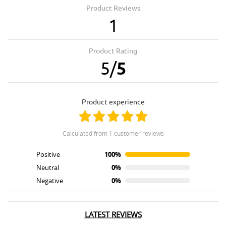
Product Reviews
1
Product Rating
5
/
5
product experience
calculated from 1 customer reviews
Positive
100%
Neutral
0%
Negative
0%
LATEST REVIEWS