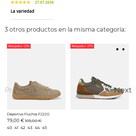
27.07.2026
La variedad
3 otros productos en la misma categoría:
Rebajado
/ -25%
Rebajado
/ -27%
Previous
Next
Deportivo Fluchos F2220
Marmota
79,00 €
105,00 €
40
41
42
43
44
45