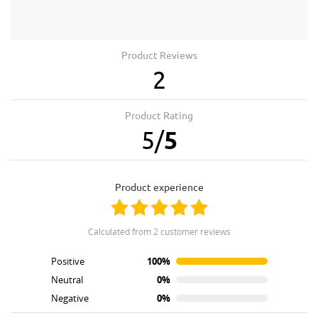
Product Reviews
2
Product Rating
5
/
5
product experience
calculated from 2 customer reviews
Positive
100%
Neutral
0%
Negative
0%