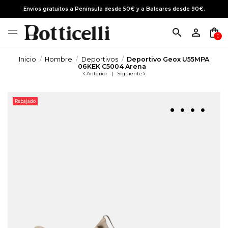
Envíos gratuitos a Península desde 50€ y a Baleares desde 90€.
search
person_outline
shopping_bag
0
Inicio
Hombre
Deportivos
Deportivo Geox U55MPA
06KEK C5004 Arena
Anterior
|
Siguiente
Rebajado