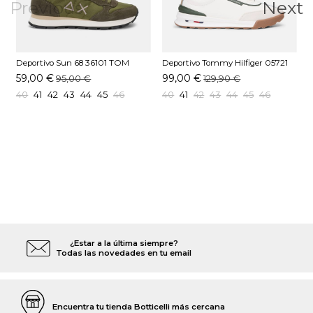
Previous
Next
Deportivo Sun 68 36101 TOM
Deportivo Tommy Hilfiger 05721
D
SOLID Kaki
Z00 Marfil
K
59,00 €
99,00 €
95,00 €
129,90 €
40
41
42
43
44
45
46
40
41
42
43
44
45
46
¿Estar a la última siempre?
Todas las novedades en tu email
Encuentra tu tienda Botticelli más cercana