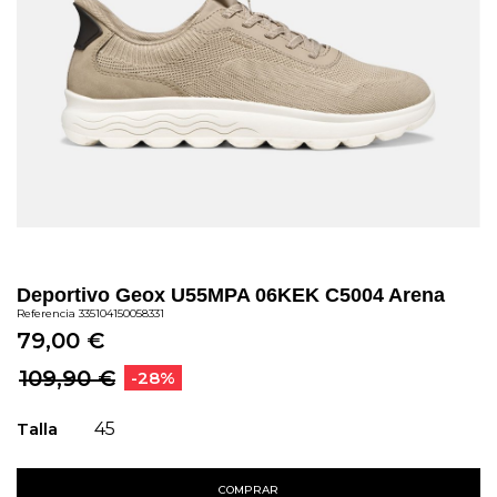
Deportivo Geox U55MPA 06KEK C5004 Arena
Referencia
335104150058331
79,00 €
109,90 €
-28%
Talla
45
COMPRAR