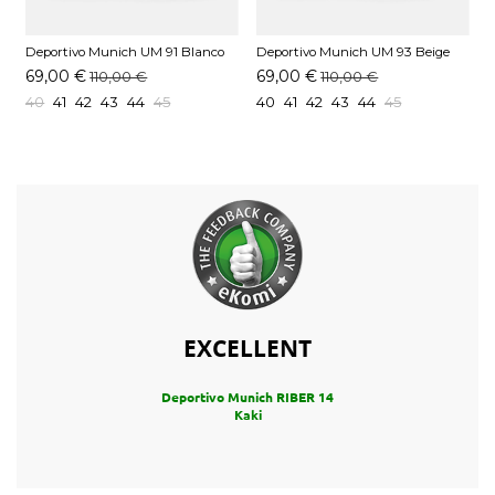
Deportivo Munich UM 91 Blanco
Deportivo Munich UM 93 Beige
E
M
69,00 €
69,00 €
110,00 €
110,00 €
40
41
42
43
44
45
40
41
42
43
44
45
EXCELLENT
Deportivo Munich RIBER 14
Kaki