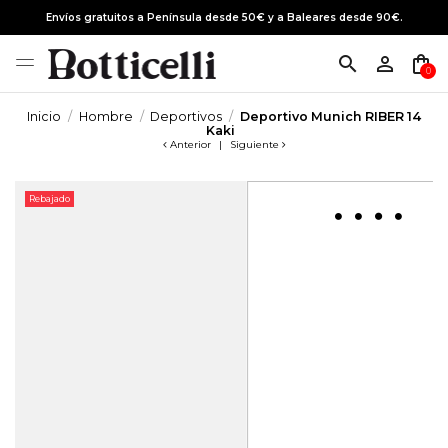
Envíos gratuitos a Península desde 50€ y a Baleares desde 90€.
search
person_outline
shopping_bag
0
Inicio
Hombre
Deportivos
Deportivo Munich RIBER 14
Kaki
Anterior
|
Siguiente
Rebajado