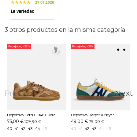
27.07.2026
La variedad
3 otros productos en la misma categoría:
Rebajado
/ -32%
Rebajado
/ -38%
Previous
Next
Deportivo Cetti C-848 Cuero
Deportivo Harper & Neyer
D
HAMPTONS LITE Verde
A
75,00 €
49,00 €
109,90 €
79,00 €
40
41
42
43
44
45
40
41
42
43
44
45