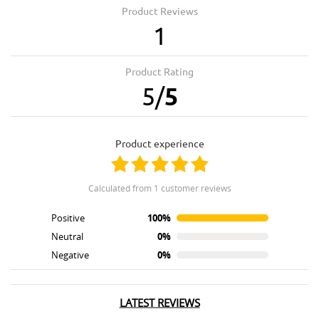
Product Reviews
1
Product Rating
5
/
5
product experience
calculated from 1 customer reviews
Positive
100%
Neutral
0%
Negative
0%
LATEST REVIEWS