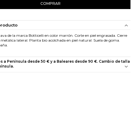
COMPRAR
producto
lava de la marca Botticelli en color marrón. Corte en piel engrasada. Cierre
metálica lateral. Planta bio acolchada en piel natural. Suela de goma.
paña.
os a Península desde 50 € y a Baleares desde 90 €. Cambio de talla
nínsula.