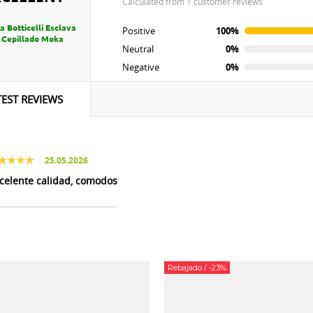
calculated from 1 customer reviews
a Botticelli Esclava
Positive
100%
l Cepillado Moka
Neutral
0%
Negative
0%
TEST REVIEWS
25.05.2026
celente calidad, comodos
Rebajado
/ -23%