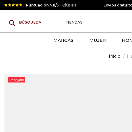
Puntuación 4.8/5
Envíos gratuit
search
TIENDAS
MARCAS
MUJER
HO
Inicio
H
Rebajado