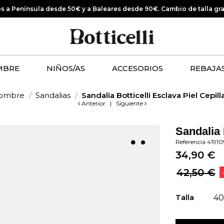
os a Península desde 50€ y a Baleares desde 90€.
Cambio de talla gr
MBRE
NIÑOS/AS
ACCESORIOS
REBAJA
ombre
Sandalias
Sandalia Botticelli Esclava Piel Cepi
Anterior
|
Siguiente
Sandalia 
Referencia
4191
34,90 €
42,50 €
Talla
4