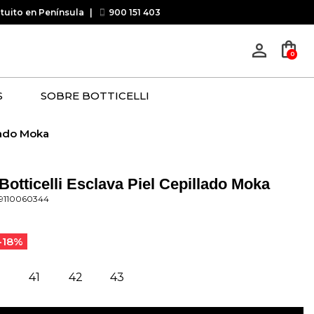
atuito en Península
|
900 151 403
shopping_bag
person_outline
0
S
SOBRE BOTTICELLI
llado Moka
Botticelli Esclava Piel Cepillado Moka
09110060344
-18%
0
41
42
43