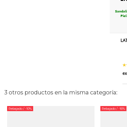
Sandali
Pie
LA
ex
3 otros productos en la misma categoría:
Rebajado
/ -10%
Rebajado
/ -16%