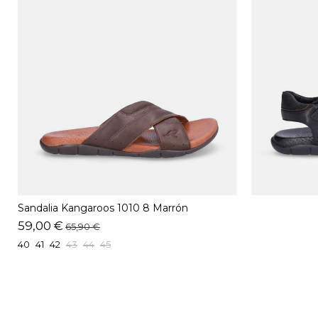
Sandalia Kangaroos 1010 8 Marrón
59,00 €
65,90 €
40
41
42
43
44
45