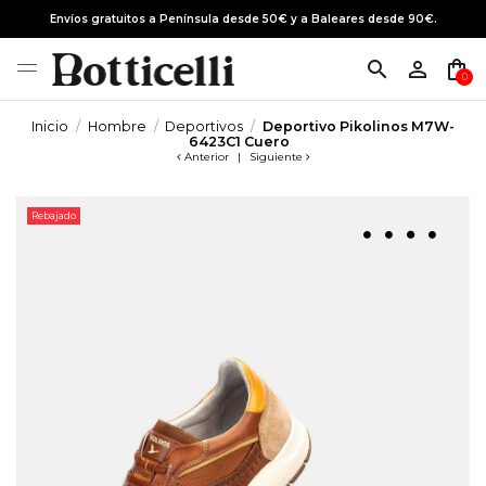
Envíos gratuitos a Península desde 50€ y a Baleares desde 90€.
search
person_outline
shopping_bag
0
Inicio
Hombre
Deportivos
Deportivo Pikolinos M7W-
6423C1 Cuero
Anterior
|
Siguiente
Rebajado