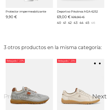
Protector impermeabilizante
Deportivo Pikolinos M2A-6252
D
Pedag 250 ML
Cuero
9,90 €
69,00 €
109,90 €
40
41
42
43
44
45
46
3 otros productos en la misma categoría:
Rebajado
/ -23%
Rebajado
/ -25%
Previous
Next