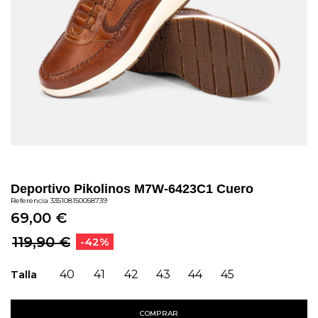
Deportivo Pikolinos M7W-6423C1 Cuero
Referencia
335108150058739
69,00 €
119,90 €
-42%
Talla
40
41
42
43
44
45
COMPRAR