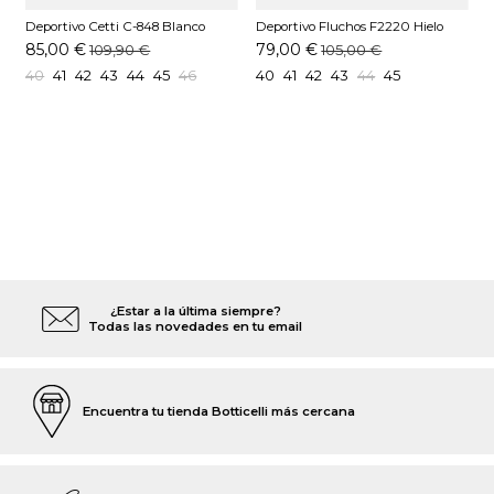
Deportivo Cetti C-848 Blanco
Deportivo Fluchos F2220 Hielo
D
Z
85,00 €
79,00 €
109,90 €
105,00 €
40
41
42
43
44
45
46
40
41
42
43
44
45
¿Estar a la última siempre?
Todas las novedades en tu email
Encuentra tu tienda Botticelli más cercana