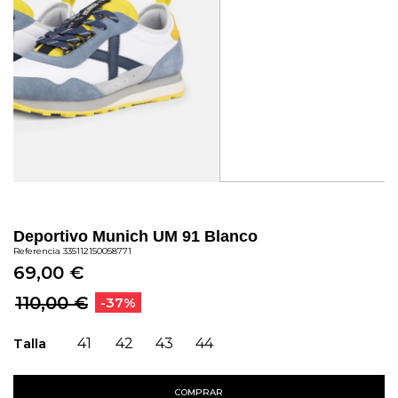
Deportivo Munich UM 91 Blanco
Referencia
335112150058771
69,00 €
110,00 €
-37%
Talla
41
42
43
44
COMPRAR