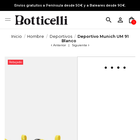
Envíos gratuitos a Península desde 50€ y a Baleares desde 90€.
search
person_outline
shopping_bag
0
Inicio
Hombre
Deportivos
Deportivo Munich UM 91
Blanco
Anterior
|
Siguiente
Rebajado