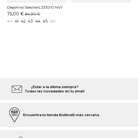
Deportivo Skechers 233010 NVY
Marino
75,00 €
84,90 €
40
41
42
43
44
45
46
¿Estar a la última siempre?
Todas las novedades en tu email
Encuentra tu tienda Botticelli más cercana