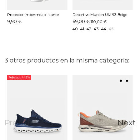
Protector impermeabilizante
Deportivo Munich UM 93 Beige
D
Pedag 250 ML
9,90 €
69,00 €
110,00 €
40
41
42
43
44
45
3 otros productos en la misma categoría:
Rebajado
/ -12%
Previous
Next