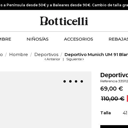
os a Península desde 50€ y a Baleares desde 90€.
Cambio de talla gr
MBRE
NIÑOS/AS
ACCESORIOS
REBAJA
io
Hombre
Deportivos
Deportivo Munich UM 91 Bla
Anterior
|
Siguiente
Deportiv
Referencia
33511
69,00 €
110,00 €
Talla
41