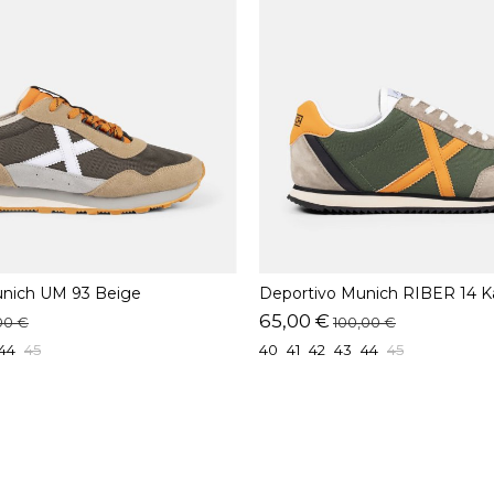
unich UM 93 Beige
Deportivo Munich RIBER 14 K
65,00 €
00 €
100,00 €
44
45
40
41
42
43
44
45