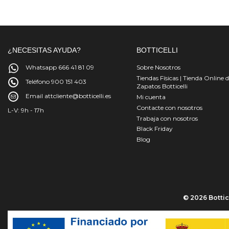
¿NECESITAS AYUDA?
BOTTICELLI
Whatsapp 666 41 81 09
Sobre Nosotros
Tiendas Físicas | Tienda Online 
Teléfono 900 151 403
Zapatos Botticelli
Email attcliente@botticelli.es
Mi cuenta
Contacte con nosotros
L-V: 9h - 17h
Trabaja con nosotros
Black Friday
Blog
© 2026 Bottice