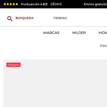
Puntuación 4.8/5
Envíos gratuit
search
TIENDAS
MARCAS
MUJER
HO
Inic
Rebajado