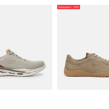
Rebajado
/ -25%