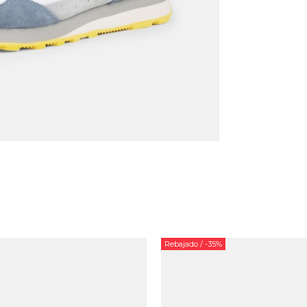
Rebajado
/ -35%