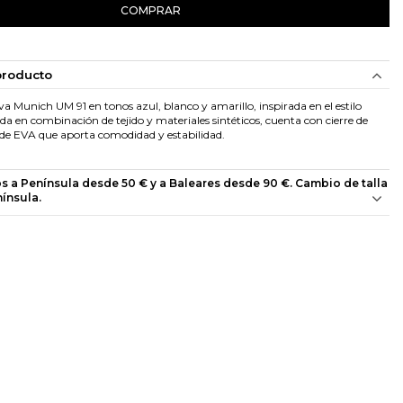
COMPRAR
producto
va Munich UM 91 en tonos azul, blanco y amarillo, inspirada en el estilo
da en combinación de tejido y materiales sintéticos, cuenta con cierre de
 de EVA que aporta comodidad y estabilidad.
os a Península desde 50 € y a Baleares desde 90 €. Cambio de talla
nínsula.