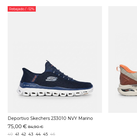
Rebajado
/ -12%
Deportivo Skechers 233010 NVY Marino
75,00 €
84,90 €
40
41
42
43
44
45
46