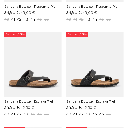
Sandalia Botticelli Pespunte Piel
Sandalia Botticelli Pespunte Piel
Cepillado Marrón
Cepillado Moka
39,90 €
39,90 €
49,00 €
49,00 €
40
41
42
43
44
45
46
40
41
42
43
44
45
46
Rebajado
/ -18%
Rebajado
/ -18%
Sandalia Botticelli Esclava Piel
Sandalia Botticelli Esclava Piel
Cepillado Moka
Cepillado Negro
34,90 €
34,90 €
42,50 €
42,50 €
40
41
42
43
44
45
46
40
41
42
43
44
45
46