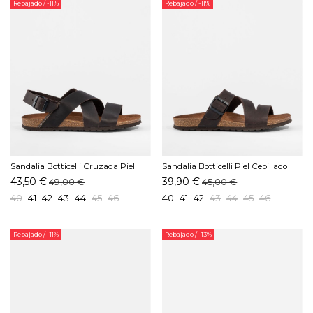
Rebajado
/ -11%
Rebajado
/ -11%
Sandalia Botticelli Cruzada Piel
Sandalia Botticelli Piel Cepillado
Cepillado Moka
Moka
43,50 €
39,90 €
49,00 €
45,00 €
40
41
42
43
44
45
46
40
41
42
43
44
45
46
Rebajado
/ -11%
Rebajado
/ -13%