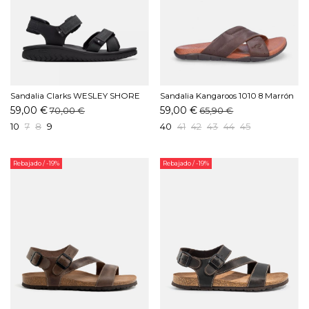
Sandalia Clarks WESLEY SHORE
Sandalia Kangaroos 1010 8 Marrón
Negro
59,00 €
59,00 €
70,00 €
65,90 €
10
7
8
9
40
41
42
43
44
45
Rebajado
/ -19%
Rebajado
/ -19%