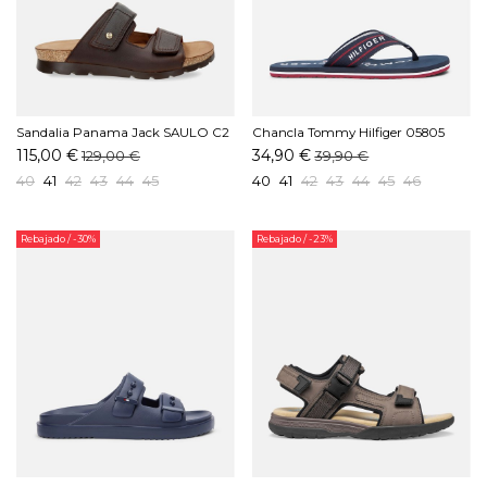
Sandalia Panama Jack SAULO C2
Chancla Tommy Hilfiger 05805
Marrón
DW5 Marino
115,00 €
34,90 €
129,00 €
39,90 €
40
41
42
43
44
45
40
41
42
43
44
45
46
Rebajado
/ -30%
Rebajado
/ -23%