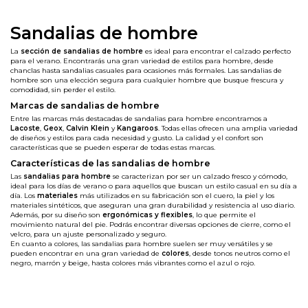
Sandalias de hombre
La
sección de sandalias de hombre
es ideal para encontrar el calzado perfecto
para el verano. Encontrarás una gran variedad de estilos para hombre, desde
chanclas hasta sandalias casuales para ocasiones más formales. Las sandalias de
hombre son una elección segura para cualquier hombre que busque frescura y
comodidad, sin perder el estilo.
Marcas de sandalias de hombre
Entre las marcas más destacadas de sandalias para hombre encontramos a
Lacoste
,
Geox
,
Calvin Klein
y
Kangaroos
. Todas ellas ofrecen una amplia variedad
de diseños y estilos para cada necesidad y gusto. La calidad y el confort son
características que se pueden esperar de todas estas marcas.
Características de las sandalias de hombre
Las
sandalias para hombre
se caracterizan por ser un calzado fresco y cómodo,
ideal para los días de verano o para aquellos que buscan un estilo casual en su día a
día. Los
materiales
más utilizados en su fabricación son el cuero, la piel y los
materiales sintéticos, que aseguran una gran durabilidad y resistencia al uso diario.
Además, por su diseño son
ergonómicas y flexibles
, lo que permite el
movimiento natural del pie. Podrás encontrar diversas opciones de cierre, como el
velcro, para un ajuste personalizado y seguro.
En cuanto a colores, las sandalias para hombre suelen ser muy versátiles y se
pueden encontrar en una gran variedad de
colores
, desde tonos neutros como el
negro, marrón y beige, hasta colores más vibrantes como el azul o rojo.