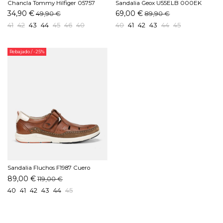
Chancla Tommy Hilfiger 05757
Sandalia Geox U55ELB 000EK
DW5 Marino
C1381 Gris
34,90 €
69,00 €
49,90 €
89,90 €
41
42
43
44
45
46
40
40
41
42
43
44
45
Rebajado
/ -25%
Sandalia Fluchos F1987 Cuero
89,00 €
119,00 €
40
41
42
43
44
45