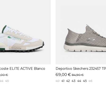
coste ELITE ACTIVE Blanco
Deportivo Skechers 232457 T
69,00 €
,00 €
84,90 €
44
45
40
41
42
43
44
45
46