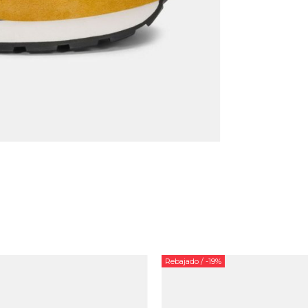
Rebajado
/ -19%