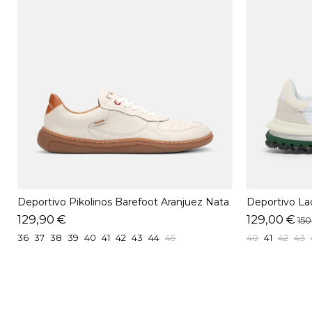
Deportivo Pikolinos Barefoot Aranjuez Nata
Deportivo La
129,90 €
129,00 €
150
36
37
38
39
40
41
42
43
44
45
40
41
42
43