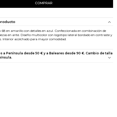
COMPRAR
producto
 68 en amarillo con detalles en azul. Confeccionada en combinación de
piezas en ante. Diseño multicolor con logotipo lateral bordado en contraste y
es. Interior acolchado para mayor comodidad.
os a Península desde 50 € y a Baleares desde 90 €. Cambio de talla
nínsula.