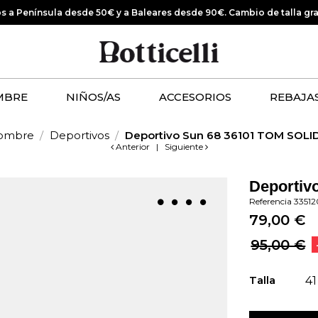
os a Península desde 50€ y a Baleares desde 90€.
Cambio de talla gr
MBRE
NIÑOS/AS
ACCESORIOS
REBAJA
ombre
Deportivos
Deportivo Sun 68 36101 TOM SOLID
Anterior
|
Siguiente
Deportiv
Referencia
3351
79,00 €
95,00 €
Talla
41