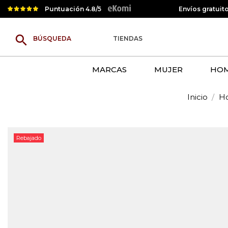
Puntuación 4.8/5
Envíos gratuit
search
TIENDAS
MARCAS
MUJER
HO
Inicio
H
Rebajado