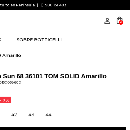
atuito en Península
|
900 151 403
shopping_bag
person_outline
0
S
SOBRE BOTTICELLI
 Amarillo
o Sun 68 36101 TOM SOLID Amarillo
20150058600
-17%
42
43
44